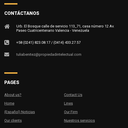
CONTÁCTANOS
Urb. El Bosque calle de servicio 113_71, casa número 12 Av.
Paseo Cuatricentenario Valencia - Venezuela
+58 (0241) 823.08.17 / (0414) 433.27.57
tuliabenitez@propiedadintelectual.com
PAGES
About us?
Contact Us
Home
Lines
(Español) Noticias
Our Firm
Our clients
Nuestros servicios